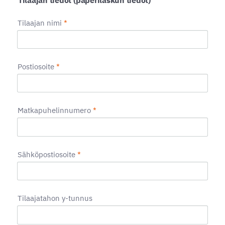
Tilaajan tiedot (paperilaskun tiedot)
Tilaajan nimi
*
Postiosoite
*
Matkapuhelinnumero
*
Sähköpostiosoite
*
Tilaajatahon y-tunnus