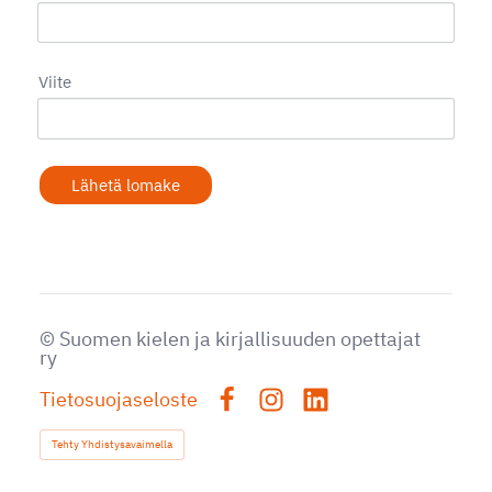
Viite
Lähetä lomake
©
Suomen kielen ja kirjallisuuden opettajat
ry
Tietosuojaseloste
Facebook
Instagram
LinkedIn
Tehty Yhdistysavaimella