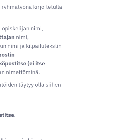
i ryhmätyönä kirjoitetulla
ä opiskelijan nimi,
ttajan
nimi,
n nimi ja kilpailutekstin
postin
öpostitse (ei itse
laan nimettöminä.
lutöiden täytyy olla siihen
titse
.