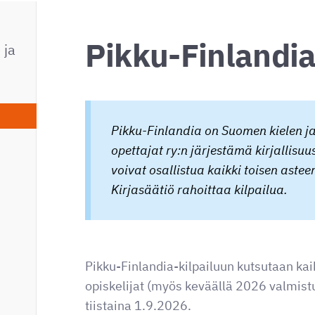
Pikku-Finlandi
 ja
Pikku-Finlandia on Suomen kielen ja
opettajat ry:n järjestämä kirjallisuu
voivat osallistua kaikki toisen astee
Kirjasäätiö rahoittaa kilpailua.
Pikku-Finlandia-kilpailuun kutsutaan kai
opiskelijat (myös keväällä 2026 valmistu
tiistaina 1.9.2026.