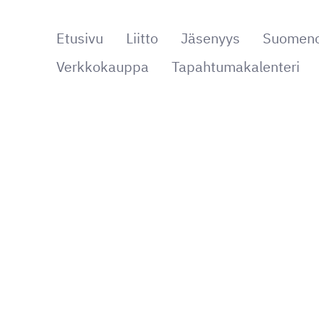
Etusivu
Liitto
Jäsenyys
Suomenop
jat ry
Verkkokauppa
Tapahtumakalenteri