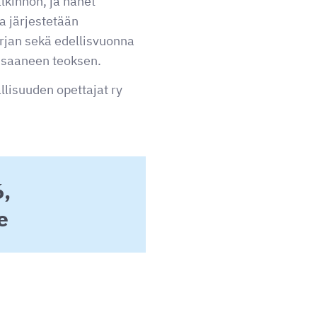
lkinnon, ja hänet
a järjestetään
irjan sekä edellisvuonna
n saaneen teoksen.
allisuuden opettajat ry
,
e