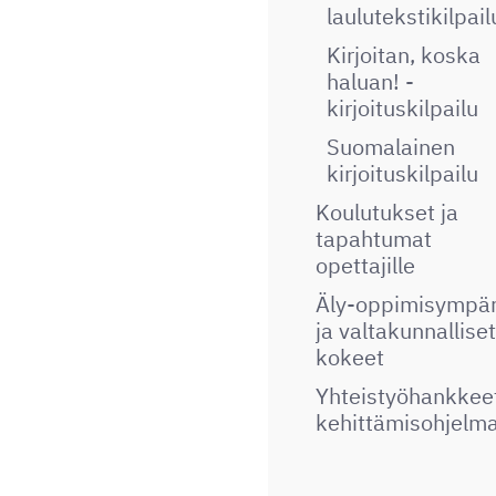
laulutekstikilpail
Kirjoitan, koska
haluan! -
kirjoituskilpailu
Suomalainen
kirjoituskilpailu
Koulutukset ja
tapahtumat
opettajille
Äly-oppimisympär
ja valtakunnalliset
kokeet
Yhteistyöhankkeet
kehittämisohjelm