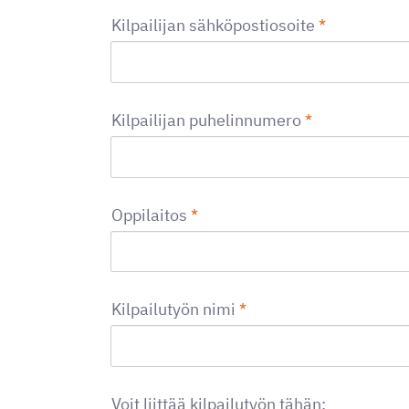
Kilpailijan sähköpostiosoite
*
Kilpailijan puhelinnumero
*
Oppilaitos
*
Kilpailutyön nimi
*
Voit liittää kilpailutyön tähän: