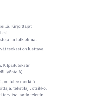
illä. Kirjoittajat
iksi
tejä tai tutkielmia.
ävät teokset on luettava
a. Kilpailutekstin
lilyöntejä).
ä, ne tulee merkitä
ittaja, tekstilaji, otsikko,
i tarvitse laatia tekstin