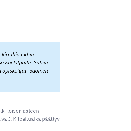
a
 kirjallisuuden
sesseekilpailu. Siihen
n opiskelijat. Suomen
kki toisen asteen
vat). Kilpailuaika päättyy