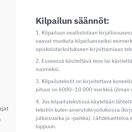
Kilpailun säännöt:
1. Kilpailuun osallistutaan kirjallisuusesse
saavat muokata kilpailuesseiksi esimerk
opiskelutarkoitukseen kirjoittamiaan teks
2. Esseessä käsiteltävä teos tai käsitelt
suomeksi.
3. Kilpailutekstit on kirjoitettava koneell
pituus on 6000–10 000 merkkiä (ilman vä
4. Jos kilpailutekstissä käytetään lähteit
ajat
tekstiin kuten aineistokirjoituksissa (kirjo
julkaisuaika ja -paikka). Lähdeluetteloa e
n
loppuun.