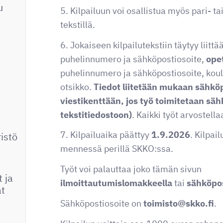
u
5. Kilpailuun voi osallistua myös pari- ta
tekstillä.
6. Jokaiseen kilpailutekstiin täytyy liittä
puhelinnumero ja sähköpostiosoite,
ope
puhelinnumero ja sähköpostiosoite, koulu
otsikko.
Tiedot liitetään mukaan sähkö
viestikenttään, jos työ toimitetaan sähk
tekstitiedostoon)
. Kaikki työt arvostel
7. Kilpailuaika päättyy
1.9.2026
. Kilpai
istö
mennessä perillä SKKO:ssa.
Työt voi palauttaa joko tämän sivun
 ja
ilmoittautumislomakkeella
tai
sähköpos
at
Sähköpostiosoite on
toimisto@skko.fi
.