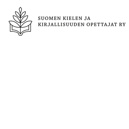
Siirry
sivun
sisältöön
Suomen kielen ja kirjallisuuden opetta