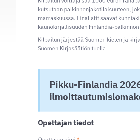
Kilpailun voittaja saa 1000 euron rahapa
kutsutaan palkinnonjako­tilaisuuteen, jok
marraskuussa. Finalistit saavat kunniak
kaunokirjallisuuden Finlandia-palkinno
Kilpailun järjestää Suomen kielen ja kirj
Suomen Kirjasäätiön tuella.
Pikku-Finlandia 2026
ilmoittautumislomak
Opettajan tiedot
Opettajan nimi
*