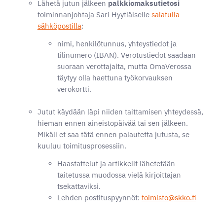
Lähetä jutun jälkeen
palkkiomaksutietosi
toiminnanjohtaja Sari Hyytiäiselle
salatulla
sähköpostilla
:
nimi, henkilötunnus, yhteystiedot ja
tilinumero (IBAN). Verotustiedot saadaan
suoraan verottajalta, mutta OmaVerossa
täytyy olla haettuna työkorvauksen
verokortti.
Jutut käydään läpi niiden taittamisen yhteydessä,
hieman ennen aineistopäivää tai sen jälkeen.
Mikäli et saa tätä ennen palautetta jutusta, se
kuuluu toimitusprosessiin.
Haastattelut ja artikkelit lähetetään
taitetussa muodossa vielä kirjoittajan
tsekattaviksi.
Lehden postituspyynnöt:
toimisto@skko.fi