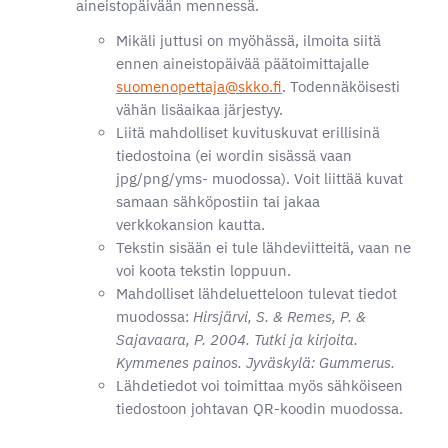
aineistopäivään mennessä.
Mikäli juttusi on myöhässä, ilmoita siitä
ennen aineistopäivää päätoimittajalle
suomenopettaja@skko.fi
. Todennäköisesti
vähän lisäaikaa järjestyy.
Liitä mahdolliset kuvituskuvat erillisinä
tiedostoina (ei wordin sisässä vaan
jpg/png/yms- muodossa). Voit liittää kuvat
samaan sähköpostiin tai jakaa
verkkokansion kautta.
Tekstin sisään ei tule lähdeviitteitä, vaan ne
voi koota tekstin loppuun.
Mahdolliset lähdeluetteloon tulevat tiedot
muodossa:
Hirsjärvi, S. & Remes, P. &
Sajavaara, P. 2004. Tutki ja kirjoita.
Kymmenes painos. Jyväskylä: Gummerus.
Lähdetiedot voi toimittaa myös sähköiseen
tiedostoon johtavan QR-koodin muodossa.