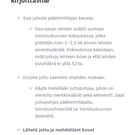
Sovi jutusta päätoimittajan kanssa.
Seuraavan lehden sisältö sovitaan
toimituskunnan kokouksissa, jotka
pidetään noin 1–1,5 kk ennen lehden
aineistopäivää. Kokouksissa katsotaan,
mitä juttuja lehteen tulee ja että lehden
sivumäärä ei ylitä 52:ta.
Kirjoita juttu saamiesi ohjeiden mukaan.
Käytä mielellään juttupohjaa, johon on
merkitty merkkimäärät sekä elementit. Saat
juttupohjan päätoimittajalta,
toimitussihteeriltä tai toimituskunnan
jäseneltä.
Lähetä juttu ja mahdolliset kuvat