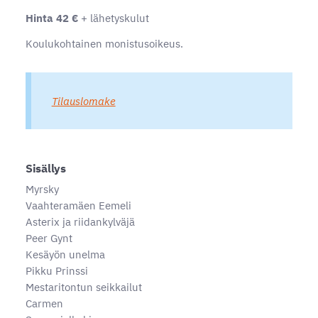
Hinta 42 €
+ lähetyskulut
Koulukohtainen monistusoikeus.
Tilauslomake
Sisällys
Myrsky
Vaahteramäen Eemeli
Asterix ja riidankylväjä
Peer Gynt
Kesäyön unelma
Pikku Prinssi
Mestaritontun seikkailut
Carmen