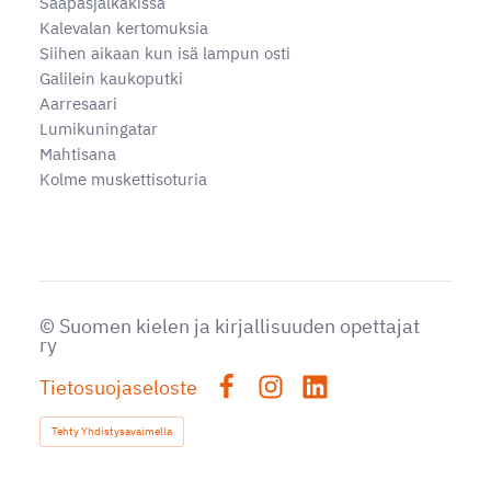
Saapasjalkakissa
Kalevalan kertomuksia
Siihen aikaan kun isä lampun osti
Galilein kaukoputki
Aarresaari
Lumikuningatar
Mahtisana
Kolme muskettisoturia
©
Suomen kielen ja kirjallisuuden opettajat
ry
Tietosuojaseloste
Facebook
Instagram
LinkedIn
Tehty Yhdistysavaimella