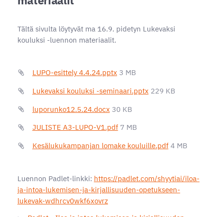
Tältä sivulta löytyvät ma 16.9. pidetyn Lukevaksi
kouluksi -luennon materiaalit.
LUPO-esittely 4.4.24.pptx
3 MB
Lukevaksi kouluksi -seminaari.pptx
229 KB
luporunko12.5.24.docx
30 KB
JULISTE A3-LUPO-V1.pdf
7 MB
Kesälukukampanjan lomake kouluille.pdf
4 MB
Luennon Padlet-linkki:
https://padlet.com/shyytiai/iloa-
ja-intoa-lukemisen-ja-kirjallisuuden-opetukseen-
lukevak-wdhrcv0wkf6xovrz