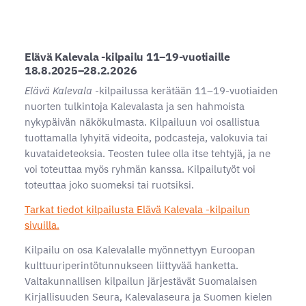
Elävä Kalevala -kilpailu 11–19-vuotiaille
18.8.2025–28.2.2026
Elävä Kalevala
-kilpailussa kerätään 11–19-vuotiaiden
nuorten tulkintoja Kalevalasta ja sen hahmoista
nykypäivän näkökulmasta. Kilpailuun voi osallistua
tuottamalla lyhyitä videoita, podcasteja, valokuvia tai
kuvataideteoksia. Teosten tulee olla itse tehtyjä, ja ne
voi toteuttaa myös ryhmän kanssa. Kilpailutyöt voi
toteuttaa joko suomeksi tai ruotsiksi.
Tarkat tiedot kilpailusta Elävä Kalevala -kilpailun
sivuilla.
Kilpailu on osa Kalevalalle myönnettyyn Euroopan
kulttuuriperintötunnukseen liittyvää hanketta.
Valtakunnallisen kilpailun järjestävät Suomalaisen
Kirjallisuuden Seura, Kalevalaseura ja Suomen kielen