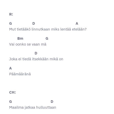
R:
G D A
Mut tietääkö linnutkaan miks lentää etelään?
Bm G
Vai oonko se vaan mä
D
Joka ei tiedä itsekkään mikä on
A
Päämääränä
CH:
G D
Maailma jatkaa hulluuttaan