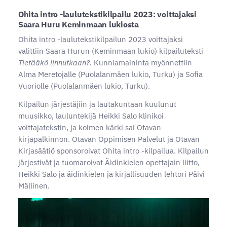
Ohita intro -laulutekstikilpailu 2023: voittajaksi
Saara Huru Keminmaan lukiosta
Ohita intro -laulutekstikilpailun 2023 voittajaksi
valittiin Saara Hurun (Keminmaan lukio) kilpailuteksti
Tietääkö linnutkaan?
. Kunniamaininta myönnettiin
Alma Meretojalle (Puolalanmäen lukio, Turku) ja Sofia
Vuoriolle (Puolalanmäen lukio, Turku).
Kilpailun järjestäjiin ja lautakuntaan kuulunut
muusikko, lauluntekijä Heikki Salo klinikoi
voittajatekstin, ja kolmen kärki sai Otavan
kirjapalkinnon. Otavan Oppimisen Palvelut ja Otavan
Kirjasäätiö sponsoroivat Ohita intro -kilpailua. Kilpailun
järjestivät ja tuomaroivat Äidinkielen opettajain liitto,
Heikki Salo ja äidinkielen ja kirjallisuuden lehtori Päivi
Mällinen.