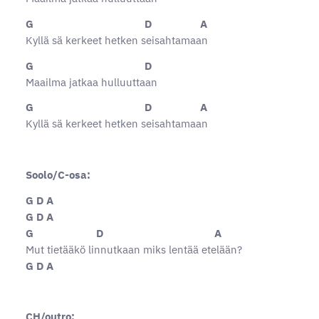
G D A
Kyllä sä kerkeet hetken seisahtamaan
G D
Maailma jatkaa hulluuttaan
G D A
Kyllä sä kerkeet hetken seisahtamaan
Soolo/C-osa:
G D A
G D A
G D A
Mut tietääkö linnutkaan miks lentää etelään?
G D A
CH/outro: