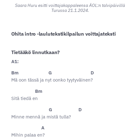
Saara Huru esitti voittajakappaleensa ÄOL:n talvipäivillä
Turussa 21.1.2024.
Ohita intro -laulutekstikilpailun voittajateksti
Tietääkö linnutkaan?
A1:
Bm G D
Mä oon tässä ja nyt oonko tyytyväinen?
Bm
Sitä tiedä en
G D
Minne mennä ja mistä tulla?
A
Mihin palaa en?