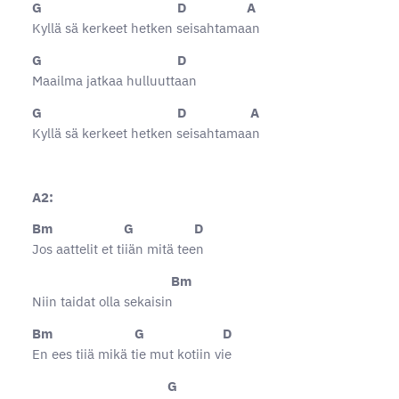
G D A
Kyllä sä kerkeet hetken seisahtamaan
G D
Maailma jatkaa hulluuttaan
G D A
Kyllä sä kerkeet hetken seisahtamaan
A2:
Bm G D
Jos aattelit et tiiän mitä teen
Bm
Niin taidat olla sekaisin
Bm G D
En ees tiiä mikä tie mut kotiin vie
G