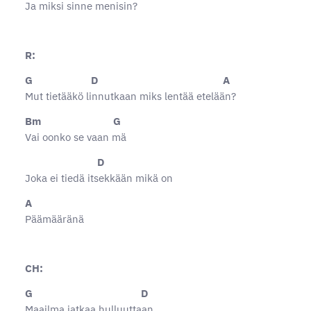
Ja miksi sinne menisin?
R:
G D A
Mut tietääkö linnutkaan miks lentää etelään?
Bm G
Vai oonko se vaan mä
D
Joka ei tiedä itsekkään mikä on
A
Päämääränä
CH:
G D
Maailma jatkaa hulluuttaan