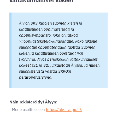
Äly on SKS Kirjojen suomen kielen ja
kirjallisuuden oppimateriaali ja
oppimisympäristö, joka on jatkoa
Ylioppilastekstejä
-kirjasarjalle. Koko lukiolle
suunnatun oppimateriaalin tuottaa Suomen
kielen ja kirjallisuuden opettajat ry:n
työryhmä. Myös peruskoulun valtakunnalliset
kokeet (S1 ja S2) julkaistaan Älyssä, ja niiden
suunnistelusta vastaa SKKO:n
perusopetusryhmä.
Näin rekisteröidyt Älyyn:
- Mene osoitteeseen
https://aly.alyapp.fi/.