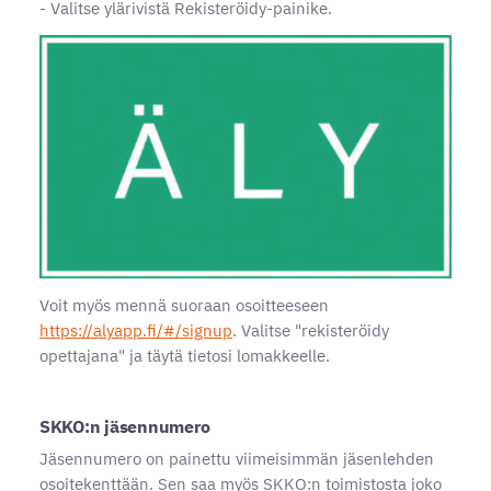
- Valitse ylärivistä Rekisteröidy-painike.
Voit myös mennä suoraan osoitteeseen
https://alyapp.fi/#/signup
. Valitse "rekisteröidy
opettajana" ja täytä tietosi lomakkeelle.
SKKO:n jäsennumero
Jäsennumero on painettu viimeisimmän jäsenlehden
osoitekenttään. Sen saa myös SKKO:n toimistosta joko