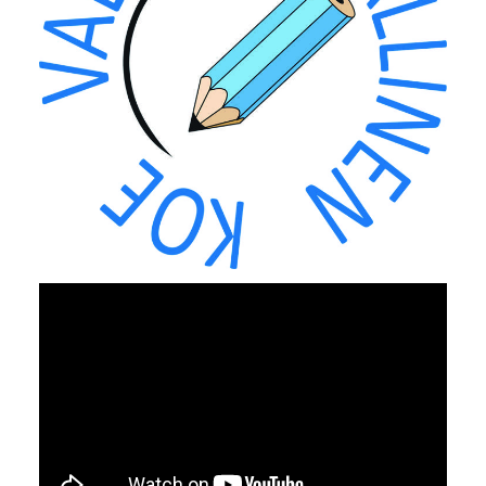
YouTube-videon näyttäminen ei onnistunut.
Tarkista selaimen yksityisyysasetukset.