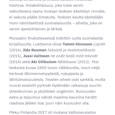
toisiinsa. Omakohtaisuus, joka tulee varsin
vaikuttavana osana mukaan teoksen käsittelyn rinnalle,
ei vaikuta päälle liimatulta. Teoksen kautta käsitellään
moni-identiteettistä suomalaisuutta – aihetta, joka on
varsin ajankohtainen ja tärkeä.
Muissakin finalistiesseissä tutkittiin uutta suomalaista
kirjallisuutta. Luettavina olivat
Tommi Kinnusen
Lopotti
(2016),
Iida Rauman
Seksistä ja matematiikasta
(2015),
Jussi Valtosen
He eivät tiedä mitä tekevät
(2014) sekä
Aki Ollikaisen
Nälkävuosi
(2012). Yksi
teoksista kuvaa 1800-luvun nälkävuotta, muut neljä
kertovat lähimenneisyydestä, nykyajasta ja
lähitulevaisuudesta. Teosten aiheet ovat synkkiä, mutta
nuoret esseistit pyrkivät löytämään ratkaisuja suuriin
yhteiskunnan ja yksilöiden ongelmiin. Nuoruuden
eetos ja taipumus nähdä maailma kauniina herätti
raadissa jälleen iloa: juuri näin kuuluukin olla.
Pikku-Finlandia 2017 oli mukana Valtioneuvoston