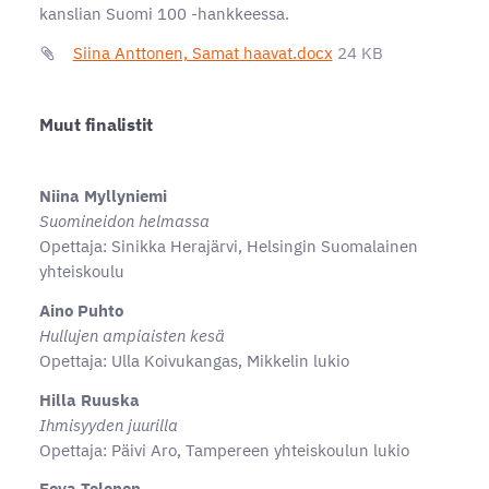
kanslian Suomi 100 -hankkeessa.
Siina Anttonen, Samat haavat.docx
24 KB
Muut finalistit
Niina Myllyniemi
Suomineidon helmassa
Opettaja: Sinikka Herajärvi, Helsingin Suomalainen
yhteiskoulu
Aino Puhto
Hullujen ampiaisten kesä
Opettaja: Ulla Koivukangas, Mikkelin lukio
Hilla Ruuska
Ihmisyyden juurilla
Opettaja: Päivi Aro, Tampereen yhteiskoulun lukio
Eeva Tolonen