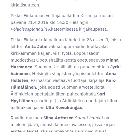
kirjallisuuteen.
Pikku-Finlandian voittaja palkittiin Kirjan ja ruusun
päivänä 21.4.2016 klo 16.30 Helsingin
Pohjoisesplanadin
Akateemisessa kirjakaupassa.
Pikku-Finlandia-kilpailuun lähetettiin 26 esseetä, joista
lehtori
Anita Julin
valitsi loppuraadin luettavaksi
kirkkaimman kärjen, viisi työtä. Loppuraadin
muodostivat Opetushallituksesta opetusneuvos
Minna
Harmanen
, Suomen Kirjailijaliiton puheenjohtaja
Jyrki
Vainonen
, Helsingin yliopiston yliopistonlehtori
Anna
Hollsten
, Parnasson vastaava tuottaja, kirjailija
Karo
Hämäläinen
, joka edusti Suomen arvostelijoita,
Äidinkielen opettajain liiton puheenjohtaja
Sari
Hyytiäinen
(raadin pj.) ja Äidinkielen opettajain liiton
hallituksen jäsen
Ulla Koivukangas
.
Raadin mukaan
Siina Anttosen
Samat haavat
on
mieleen jäävä, aidosti kiinnostava essee, jossa kirjan
esittely, tematiikka ja omakohtaisuus nivoutuvat