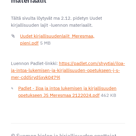
Tältä sivulta löytyvät ma 2.12. pidetyn Uudet
kirjallisuuden lajit -luennon materiaalit.
Uudet kirjallisuudenlajit_Meresmaa,
pieni.pdf
5 MB
Luennon Padlet-linkki:
https://padlet.com/shyytiai/iloa-
ja-intoa-lukemisen-ja-kirjallisuuden-opetukseen-j-s-
mer-cdd5ryd5xvk0479l
Padlet - Iloa ja intoa lukemisen ja kirjallisuuden
opetukseen JS Meresmaa 2122024.pdf
462 KB
©
Suomen kielen ja kirjallisuuden opettajat