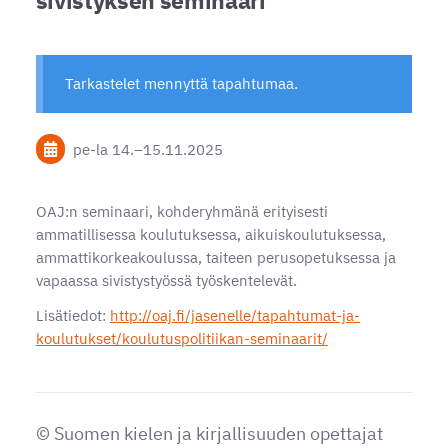
Tarkastelet mennyttä tapahtumaa.
pe-la
14.
–
15.11.2025
OAJ:n seminaari, kohderyhmänä erityisesti
ammatillisessa koulutuksessa, aikuiskoulutuksessa,
ammattikorkeakoulussa, taiteen perusopetuksessa ja
vapaassa sivistystyössä työskentelevät.
Lisätiedot:
http://oaj.fi/jasenelle/tapahtumat-ja-
koulutukset/koulutuspolitiikan-seminaarit/
©
Suomen kielen ja kirjallisuuden opettajat