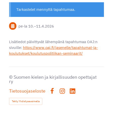
Tarkastelet mennyttä tapahtumaa.
pe-la
10.
–
11.4.2026
Lisätiedot päivittyvät lähempänä tapahtumaa OAJ:n
sivuille:
https://www.oaj.fi/jasenelle/tapahtumat-ja-
koulutukset/koulutuspolitiikan-seminaarit/
©
Suomen kielen ja kirjallisuuden opettajat
ry
Tietosuojaseloste
Facebook
Instagram
LinkedIn
Tehty Yhdistysavaimella