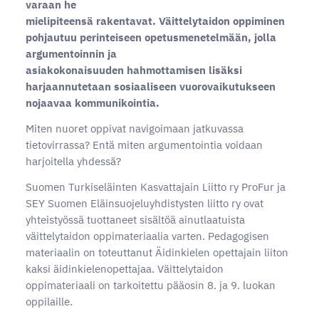
varaan he
mielipiteensä rakentavat. Väittelytaidon oppiminen
pohjautuu perinteiseen opetusmenetelmään, jolla
argumentoinnin ja
asiakokonaisuuden hahmottamisen lisäksi
harjaannutetaan sosiaaliseen vuorovaikutukseen
nojaavaa kommunikointia.
Miten nuoret oppivat navigoimaan jatkuvassa
tietovirrassa? Entä miten argumentointia voidaan
harjoitella yhdessä?
Suomen Turkiseläinten Kasvattajain Liitto ry ProFur ja
SEY Suomen Eläinsuojeluyhdistysten liitto ry ovat
yhteistyössä tuottaneet sisältöä ainutlaatuista
väittelytaidon oppimateriaalia varten. Pedagogisen
materiaalin on toteuttanut Äidinkielen opettajain liiton
kaksi äidinkielenopettajaa. Väittelytaidon
oppimateriaali on tarkoitettu pääosin 8. ja 9. luokan
oppilaille.