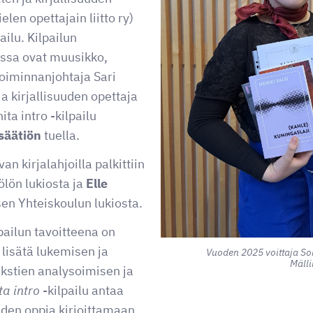
elen opettajain liitto ry)
ailu. Kilpailun
ssa ovat muusikko,
toiminnanjohtaja Sari
ja kirjallisuuden opettaja
ta intro -kilpailu
säätiön
tuella.
n kirjalahjoilla palkittiin
lön lukiosta ja
Elle
n Yhteiskoulun lukiosta.
pailun tavoitteena on
 lisätä lukemisen ja
Vuoden 2025 voittaja So
Mäll
tekstien analysoimisen ja
ta intro
-kilpailu antaa
uden oppia kirjoittamaan