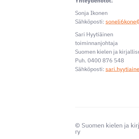
Yhteydenotot:
Sonja Ikonen
Sähköposti:
soneli6kone
Sari Hyytiäinen
toiminnanjohtaja
Suomen kielen ja kirjalli
Puh. 0400 876 548
Sähköposti:
sari.hyytiain
©
Suomen kielen ja kir
ry