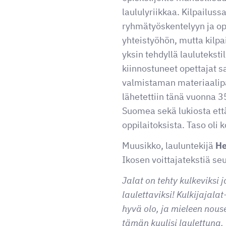
laululyriikkaa. Kilpailus
ryhmätyöskentelyyn ja opp
yhteistyöhön, mutta kilpa
yksin tehdyllä laulutekstil
kiinnostuneet opettajat s
valmistaman materiaalipa
lähetettiin tänä vuonna 35
Suomea sekä lukiosta ett
oppilaitoksista. Taso oli 
Muusikko, lauluntekijä
He
Ikosen voittajatekstiä se
Jalat on tehty kulkeviksi j
laulettaviksi! Kulkijajalat-
hyvä olo, ja mieleen nouse
tämän kuulisi laulettuna.