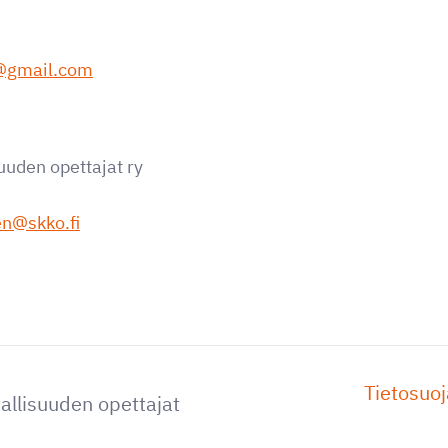
@gmail.com
suuden opettajat ry
en@skko.fi
Tietosuoj
jallisuuden opettajat