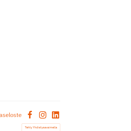
aseloste
Facebook
Instagram
LinkedIn
Tehty Yhdistysavaimella