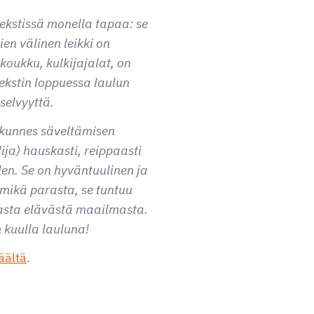
tekstissä monella tapaa: se
ien välinen leikki on
koukku, kulkijajalat, on
ekstin loppuessa laulun
selvyyttä.
 (kunnes säveltämisen
ija) hauskasti, reippaasti
len. Se on hyväntuulinen ja
 mikä parasta, se tuntuu
asta elävästä maailmasta.
 kuulla lauluna!
äältä
.