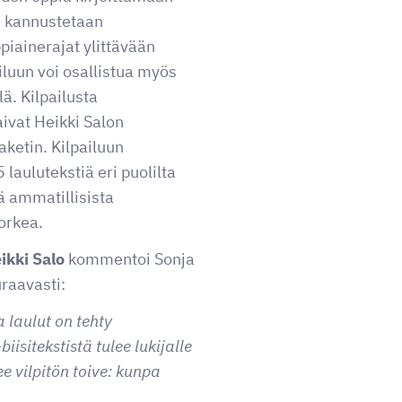
sa kannustetaan
iainerajat ylittävään
iluun voi osallistua myös
lä. Kilpailusta
aivat Heikki Salon
ketin. Kilpailuun
 laulutekstiä eri puolilta
ä ammatillisista
korkea.
ikki Salo
kommentoi Sonja
uraavasti:
a laulut on tehty
biisitekstistä tulee lukijalle
e vilpitön toive: kunpa