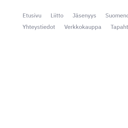
Etusivu
Liitto
Jäsenyys
Suomenop
jat ry
Yhteystiedot
Verkkokauppa
Tapaht