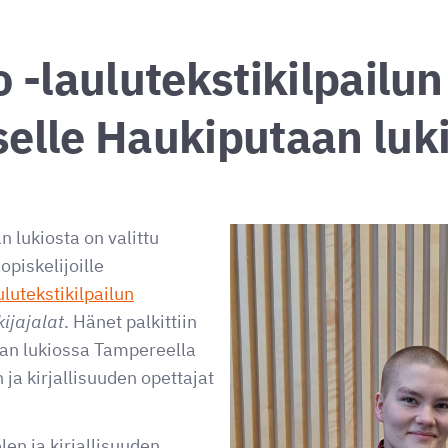
o -laulutekstikilpailun
selle Haukiputaan luk
 lukiosta on valittu
piskelijoille
ulutekstikilpailun
kijajalat
. Hänet palkittiin
van lukiossa Tampereella
a kirjallisuuden opettajat
en ja kirjallisuuden