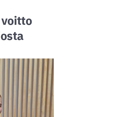
 voitto
iosta