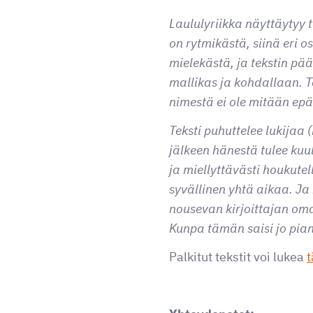
Laululyriikka näyttäytyy 
on rytmikästä, siinä eri os
mielekästä, ja tekstin pää
mallikas ja kohdallaan. T
nimestä ei ole mitään epä
Teksti puhuttelee lukijaa
jälkeen hänestä tulee kuul
ja miellyttävästi houkutel
syvällinen yhtä aikaa. Ja
nousevan kirjoittajan om
Kunpa tämän saisi jo pian
Palkitut tekstit voi lukea
t