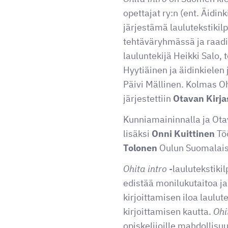
opettajat ry:n (ent. Äidinki
järjestämä laulutekstikilp
tehtäväryhmässä ja raadi
lauluntekijä Heikki Salo, 
Hyytiäinen ja äidinkielen 
Päivi Mällinen. Kolmas Ohi
järjestettiin
Otavan Kirja
Kunniamaininnalla ja Otava
lisäksi
Onni Kuittinen
Töö
Tolonen
Oulun Suomalaise
Ohita intro
-laulutekstikil
edistää monilukutaitoa ja
kirjoittamisen iloa laulu
kirjoittamisen kautta.
Ohi
opiskelijoille mahdollisu