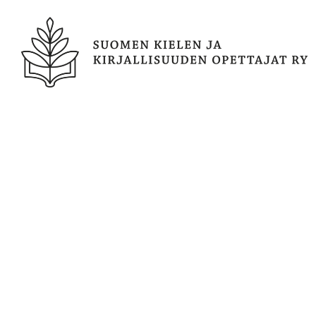
Siirry
sivun
sisältöön
Suomen kielen ja kirjallisuuden opetta