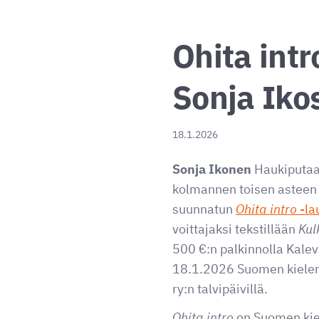
Ohita intr
Sonja Iko
18.1.2026
Sonja Ikonen
Haukiputaan
kolmannen toisen asteen o
suunnatun
Ohita intro
-la
voittajaksi tekstillään
Kul
500 €:n palkinnolla Kale
18.1.2026 Suomen kielen j
ry:n talvipäivillä.
Ohita intro
on Suomen kiel