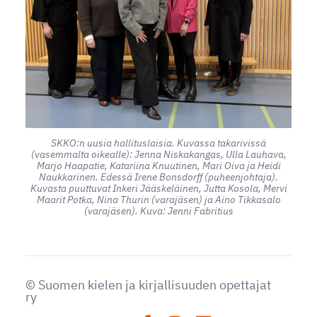
SKKO:n uusia hallituslaisia. Kuvassa takarivissä
(vasemmalta oikealle): Jenna Niskakangas, Ulla Lauhava,
Marjo Haapatie, Katariina Knuutinen, Mari Oiva ja Heidi
Naukkarinen. Edessä Irene Bonsdorff (puheenjohtaja).
Kuvasta puuttuvat Inkeri Jääskeläinen, Jutta Kosola, Mervi
Maarit Potka, Nina Thurin (varajäsen) ja Aino Tikkasalo
(varajäsen). Kuva: Jenni Fabritius
©
Suomen kielen ja kirjallisuuden opettajat
ry