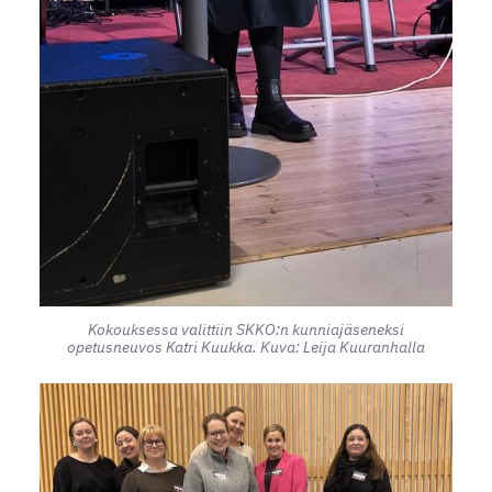
Kokouksessa valittiin SKKO:n kunniajäseneksi
opetusneuvos Katri Kuukka. Kuva: Leija Kuuranhalla