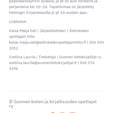
pääsisäänkäynnin aulassa, ja se on auki torstaina ja
perjantaina klo 10–14. Tapahtumaa on järjestetty
Helsingin Kirjamessuilla jo yli 10 vuoden ajan.
Lisätiedot:
Kaisa-Maija Eeli | Järjestösihteeri | Äidinkielen
opettajain liitto
kaisa-maija.eeli@aidinkielenopettajainliitto.fi | 050 593
2012
Eveliina Laurila | Tiedottaja | Suomen tietokirjailijat ry
eveliina.laurila@suomentietokirjailijat.fi | 050 574
5296
©
Suomen kielen ja kirjallisuuden opettajat
ry