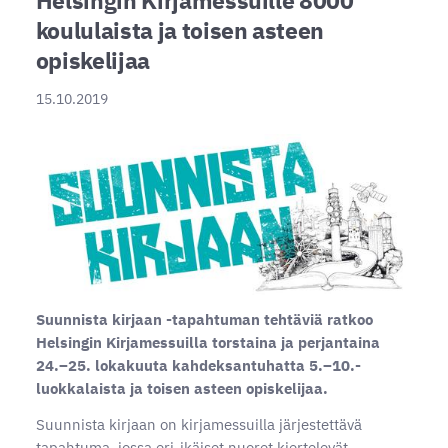
koululaista ja toisen asteen
opiskelijaa
15.10.2019
Suunnista kirjaan -tapahtuman tehtäviä ratkoo
Helsingin Kirjamessuilla torstaina ja perjantaina
24.–25. lokakuuta kahdeksantuhatta 5.–10.-
luokkalaista ja toisen asteen opiskelijaa.
Suunnista kirjaan on kirjamessuilla järjestettävä
tapahtuma, jossa eri-ikäiset nuoret kiertelevät