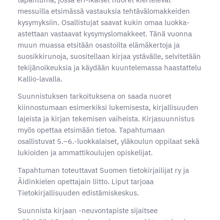
messuilla etsimässä vastauksia tehtävälomakkeiden
kysymyksiin. Osallistujat saavat kukin omaa luokka-
astettaan vastaavat kysymyslomakkeet. Tänä vuonna
muun muassa etsitään osastoilta elämäkertoja ja
suosikkirunoja, suositellaan kirjaa ystävälle, selvitetään
tekijänoikeuksia ja käydään kuuntelemassa haastattelu
Kallio-lavalla.
Suunnistuksen tarkoituksena on saada nuoret
kiinnostumaan esimerkiksi lukemisesta, kirjallisuuden
lajeista ja kirjan tekemisen vaiheista. Kirjasuunnistus
myös opettaa etsimään tietoa. Tapahtumaan
osallistuvat 5.–6.-luokkalaiset, yläkoulun oppilaat sekä
lukioiden ja ammattikoulujen opiskelijat.
Tapahtuman toteuttavat Suomen tietokirjailijat ry ja
Äidinkielen opettajain liitto. Liput tarjoaa
Tietokirjallisuuden edistämiskeskus.
Suunnista kirjaan -neuvontapiste sijaitsee